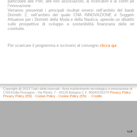
particolare alle PMI, alle loro associazioni, ai ricercatori e ai centri per
l’innovazione.
Verranno presentati i principali risultati emersi nell’ambito del bando
Distretti 2, nell’ambito del quale CNA INNOVAZIONE è Soggetto
Attuatore per i Distretti della Moda e della Nautica, aprendo un dibattito
sulle prospettive di sviluppo e sostenibilità finanziaria delle reti
costituite.
Per scaricare il programma e iscriversi al convegno
clicca qui
Copyright @ 2013 Tutti i diritti riservati - Area trasferimento tecnologico e innovazione di
CNA Emilia Romagna - Via Rimini, 7 - 40128 Bologna C.F. 80040150379
Privacy Policy
-
Privacy Policy (EN)
-
Cookie Policy
-
Cookie Policy (EN)
-
Credits