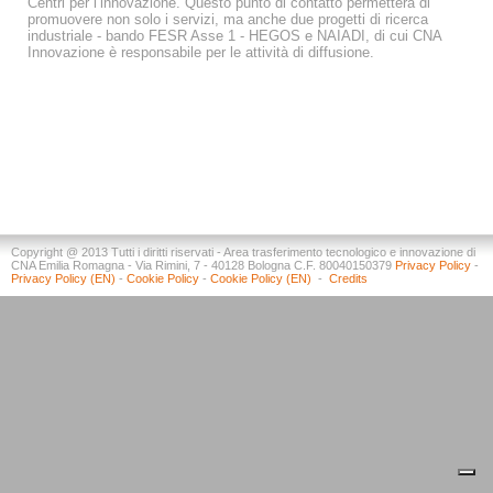
Centri per l’innovazione. Questo punto di contatto permetterà di
promuovere non solo i servizi, ma anche due progetti di ricerca
industriale - bando FESR Asse 1 - HEGOS e NAIADI, di cui CNA
Innovazione è responsabile per le attività di diffusione.
Copyright @ 2013 Tutti i diritti riservati - Area trasferimento tecnologico e innovazione di
CNA Emilia Romagna - Via Rimini, 7 - 40128 Bologna C.F. 80040150379
Privacy Policy
-
Privacy Policy (EN)
-
Cookie Policy
-
Cookie Policy (EN)
-
Credits