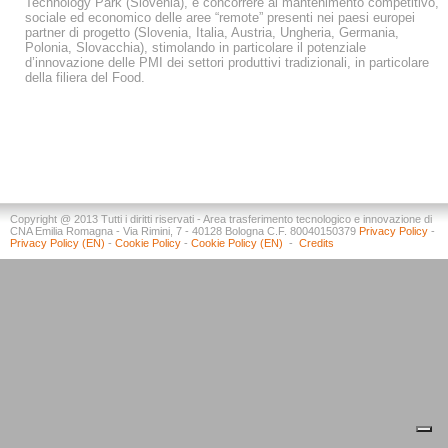
Technology Park (Slovenia), è concorrere al mantenimento competitivo,
sociale ed economico delle aree “remote” presenti nei paesi europei
partner di progetto (Slovenia, Italia, Austria, Ungheria, Germania,
Polonia, Slovacchia), stimolando in particolare il potenziale
d’innovazione delle PMI dei settori produttivi tradizionali, in particolare
della filiera del Food.
Copyright @ 2013 Tutti i diritti riservati - Area trasferimento tecnologico e innovazione di
CNA Emilia Romagna - Via Rimini, 7 - 40128 Bologna C.F. 80040150379
Privacy Policy
-
Privacy Policy (EN)
-
Cookie Policy
-
Cookie Policy (EN)
-
Credits