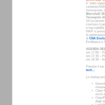
E' stato orga
centered Arti
Innovazione, 
Mercoledì 18 
Tecnopolo di
Un’occasione 
concluso il pe
e tracciabilità
HAIP è prom
la partecipaz
di
CNA Emili
Emilbanca e 
AGENDA DE
ore 17:00 – 
ore 17:30 – Pi
ore 18:30 – A
Prenota il tuo
tech...
Le startup pro
Geosolv
minerar
Claire 
rischi 
CleanPe
degli a
LookAtM