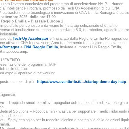
nizzato l’evento conclusivo del programma di accelerazione HAIP – Human-
ficial Intelligence Program, promosso da Tech Up Accelerator, di cui CNA
Area trasferimento tecnologico e innovazione di CNA Emilia-Romagna è partne
settembre 2025, dalle ore 17:00
 Reggio Emilia – Piazzale Europa 1
imperdibile per conoscere da vicino le 7 startup selezionate che hanno
rcorso di incubazione su tecnologie hardware 5.0, tra robotica, agricoltura sma
 industriale.
osso da
Tech-Up Accelerator
e finanziato dalla Regione Emilia-Romagna, co
ione attiva di CNA Innovazione, Area trasferimento tecnologico e innovazione
a-Romagna
e
CNA Reggio Emilia
, insieme a Impact Hub Reggio Emilia,
Startupbootcamp.
LL’EVENTO
Presentazione del programma HAIP
tch delle startup
rea expo & aperitivo di networking
 posto e scopri di più:
https://www.eventbrite.it/.../startup-demo-day-haip-
tagoniste:
o – Treppiede smart per rilievi topografici automatizzati in edilizia, energia e
io.
Medical Solutions – Robotica mini-invasiva per supportare i medici riducendo i
e le radiazioni.
t – Spray ecologico per la raccolta igienica e sostenibile delle deiezioni liqui
nimali.
e Sport – Videoanalisi con AI per migliorare le performance sportive con dat