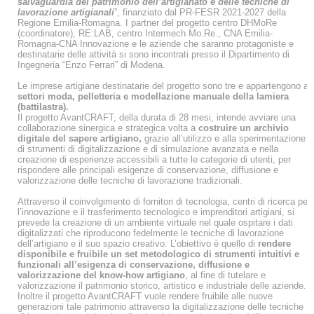
salvaguardia del patrimonio dell’artigianato e delle tecniche di
lavorazione artigianali
”, finanziato dal PR-FESR 2021-2027 della
Regione Emilia-Romagna. I partner del progetto centro DHMoRe
(coordinatore), RE:LAB, centro Intermech Mo.Re., CNA Emilia-
Romagna-CNA Innovazione e le aziende che saranno protagoniste e
destinatarie delle attività si sono incontrati presso il Dipartimento di
Ingegneria “Enzo Ferrari” di Modena.
Le imprese artigiane destinatarie del progetto sono tre e appartengono ai
settori moda, pelletteria e modellazione manuale della lamiera
(battilastra).
Il progetto AvantCRAFT, della durata di 28 mesi, intende avviare una
collaborazione sinergica e strategica volta a
costruire un archivio
digitale del sapere artigiano,
grazie all’utilizzo e alla sperimentazione
di strumenti di digitalizzazione e di simulazione avanzata e nella
creazione di esperienze accessibili a tutte le categorie di utenti, per
rispondere alle principali esigenze di conservazione, diffusione e
valorizzazione delle tecniche di lavorazione tradizionali.
Attraverso il coinvolgimento di fornitori di tecnologia, centri di ricerca per
l’innovazione e il trasferimento tecnologico e imprenditori artigiani, si
prevede la creazione di un ambiente virtuale nel quale ospitare i dati
digitalizzati che riproducono fedelmente le tecniche di lavorazione
dell’artigiano e il suo spazio creativo. L’obiettivo è quello di
rendere
disponibile e fruibile un set metodologico di strumenti intuitivi e
funzionali all’esigenza di conservazione, diffusione e
valorizzazione del know-how artigiano
, al fine di tutelare e
valorizzazione il patrimonio storico, artistico e industriale delle aziende.
Inoltre il progetto AvantCRAFT vuole rendere fruibile alle nuove
generazioni tale patrimonio attraverso la digitalizzazione delle tecniche