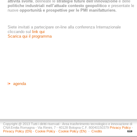
attività svolte
, delineate le
strategie future dell'innovazione
e delle
politiche industriali nell’attuale contesto geopolitico
e presentate le
nuove
opportunità e prospettive per le PMI manifatturiere.
Siete invitati a partecipare on-line alla conferenza Internazionale
cliccando sul
link qui
Scarica qui il programma
agenda
Copyright @ 2013 Tutti i diritti riservati - Area trasferimento tecnologico e innovazione di
CNA Emilia Romagna - Via Rimini, 7 - 40128 Bologna C.F. 80040150379
Privacy Policy
-
Privacy Policy (EN)
-
Cookie Policy
-
Cookie Policy (EN)
-
Credits