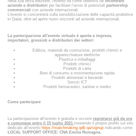
Nella sua terza edizione, l'evento ha come obiettivo far
incontrare
aziende e distributori
per facilitare l’avvio di potenziali
partnership
commerciali
con aziende internazionali.
L'evento si concentrerà sulla sensibilizzazione delle capacità produttive
in Qatar, oltre ad aprire nuovi orizzonti ad aziende internazionali.
La partecipazione all'evento virtuale è aperta a imprese,
importatori, grossisti e distributori
dei settori:
Edilizia, materiali da costruzione, prodotti chimici e
apparecchiature elettriche
Plastica e imballaggi
Prodotti chimici
Prodotti di carta
Beni di consumo a movimentazione rapida
Prodotti alimentari e bevande
Servizi ICT
Prodotti farmaceutici, sanitari e medici
Come partecipare
La partecipazione all’evento è gratuita e occorre
registrarsi già da ora
e comunque entro il 15 luglio 2021
inserendo il proprio profilo sul sito
dedicato all’evento
https://matchmaking.qdb.qa/signup
indicando come
LOCAL SUPPORT OFFICE: CNA Emilia Romagna.