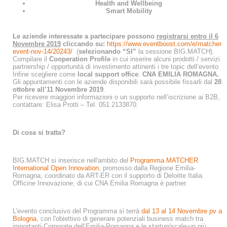
Health and Wellbeing
Smart Mobility
Le aziende interessate a partecipare possono
registrarsi entro il 6
Novembre 2019
cliccando su:
https://www.eventboost.com/e/matcher-
event-nov-14/20243/
(
selezionando “SI”
la sessione BIG.MATCH).
Compilare il
Cooperation Profile
in cui inserire alcuni prodotti / servizi /
partnership / opportunità di investimento attinenti i tre topic dell’evento.
Infine scegliere come
local support office
:
CNA EMILIA ROMAGNA.
Gli appuntamenti con le aziende disponibili sarà possibile fissarli dal
28
ottobre all’11 Novembre 2019
.
Per ricevere maggiori informazioni o un supporto nell’iscrizione ai B2B,
contattare: Elisa Protti – Tel. 051 2133870.
Di cosa si tratta?
BIG.MATCH si inserisce nell'ambito del
Programma MATCHER
International Open Innovation
, promosso dalla Regione Emilia-
Romagna, coordinato da ART-ER con il supporto di Deloitte Italia
Officine Innovazione, di cui CNA Emilia Romagna è partner.
L'evento conclusivo del Programma si terrà
dal 13 al 14 Novembre pv a
Bologna
, con l'obiettivo di generare potenziali business match tra
importanti Corporate dell’Emilia-Romagna e le startup/scale-up più