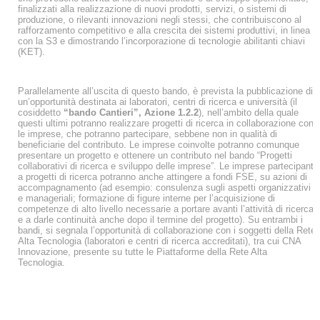
finalizzati alla realizzazione di nuovi prodotti, servizi, o sistemi di
produzione, o rilevanti innovazioni negli stessi, che contribuiscono al
rafforzamento competitivo e alla crescita dei sistemi produttivi, in linea
con la S3 e dimostrando l’incorporazione di tecnologie abilitanti chiavi
(KET).
Parallelamente all’uscita di questo bando, è prevista la pubblicazione di
un’opportunità destinata ai laboratori, centri di ricerca e università (il
cosiddetto
“bando Cantieri”, Azione 1.2.2
), nell’ambito della quale
questi ultimi potranno realizzare progetti di ricerca in collaborazione con
le imprese, che potranno partecipare, sebbene non in qualità di
beneficiarie del contributo. Le imprese coinvolte potranno comunque
presentare un progetto e ottenere un contributo nel bando “Progetti
collaborativi di ricerca e sviluppo delle imprese”. Le imprese partecipanti
a progetti di ricerca potranno anche attingere a fondi FSE, su azioni di
accompagnamento (ad esempio: consulenza sugli aspetti organizzativi
e manageriali; formazione di figure interne per l’acquisizione di
competenze di alto livello necessarie a portare avanti l’attività di ricerca
e a darle continuità anche dopo il termine del progetto). Su entrambi i
bandi, si segnala l’opportunità di collaborazione con i soggetti della Rete
Alta Tecnologia (laboratori e centri di ricerca accreditati), tra cui CNA
Innovazione, presente su tutte le Piattaforme della Rete Alta
Tecnologia.